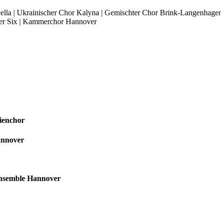
ella | Ukrainischer Chor Kalyna | Gemischter Chor Brink-Langenhage
fter Six | Kammerchor Hannover
ienchor
annover
ensemble Hannover